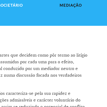
SOCIETÁRIO
MEDIAÇÃO
artes que decidem como pôr termo ao litígio
assumidas por cada uma para o efeito,
al conduzido por um mediador neutro e
uz numa discussão focada nos verdadeiros
ios caracteriza-se pela sua rapidez e
uções admissíveis e carácter voluntário do
, assim se reduzindo o potencial de conflito