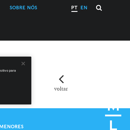
SOBRE NÓS
PT
EN
sitivo para
voltar
M
L
E MENORES