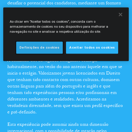
desafiar o potencial dos candidatos, mediante um formato
inovador, imersivo e interativo.
No caso dos estágios profissionais, todos os anos,
Ao clicar em "Aceitar todos os cookies", concorda com o
armazenamento de cookies no seu dispositivo para melhorar a
integramos apenas o número de advogados estagiários que
navegação no site e analisar a respetiva utilização do site.
estimamos que podem vir a integrar a equipa no final do
estágio, o que é demonstrativo do nosso total empenho na
formação e progressão de todos os advogados estagiários.
Definições de cookies
Aceitar todos os cookies
A admissão dos advogados estagiários começa,
habitualmente, no verão do ano anterior àquele em que se
inicia o estágio. Valorizamos jovens licenciados em Direito
que tenham tido contacto com outras culturas, dominem
outras línguas para além do português e inglês e que
tenham tido experiências pessoais e/ou profissionais em
diferentes ambientes e realidades. Acreditamos na
verdadeira diversidade, sem que exista um perfil específico
e pré-definido.
Esta experiência pode assumir ainda uma dimensão
internacional, com a possibilidade de rotação pelos