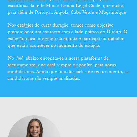
escritórios da rede Morais Leitão Legal Circle, que inclui,
para além de Portugal, Angola, Cabo Verde e Moçambique.
Nos estágios de curta duração, temos como objetivo
proporcionar um contacto com o lado prático do Direito. O
estagiário fica integrado na equipa e participa no trabalho
que está a acontecer no momento do estágio.
No
link
abaixo encontra-se a nossa plataforma de
recrutamento, que está sempre disponível para novas
candidaturas. Ainda que fora dos ciclos de recrutamento, as
candidaturas são sempre analisadas.