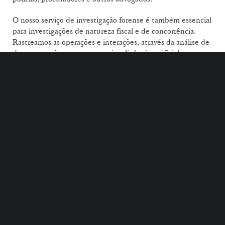
O nosso serviço de investigação forense é também essencial
para investigações de natureza fiscal e de concorrência.
Rastreamos as operações e interações, através da análise de
documentação com recurso a inteligência artificial,
reconstruindo acontecimentos de maneira a apresentar
relatórios claros. Descobrimos primeiro, para que o nosso
cliente nunca seja surpreendido e consiga tomar as
melhores decisões estratégicas.
UMA ESTRATÉGIA SUSTENTADA
PARA A DECISÃO INFORMADA.
EQUIPA DE CONTACTO