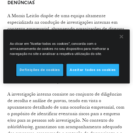
DENÚNCIAS
A Morais Leitão dispõe de uma equipa altamente
especializada na condução de investigações internas em
contexto empresarial, abrangendo organizações de diversos
setores, tanto a nível nacional como internacional.
Prestamos apoio na prevenção, antecipação e reação a
Ao clicar em "Aceitar todos os cookies", concorda com o
suspeitas relacionadas com factos criminais,
armazenamento de cookies no seu dispositivo para melhorar a
navegação no site e analisar a respetiva utilização do site.
contraordenacionais ou violadores de normativos internos,
seja no seguimento de denúncias internas ou externas
(
whistleblowing
), seja por iniciativa espontânea da própria
Definições de cookies
Aceitar todos os cookies
empresa, assegurando um processo rigoroso e de acordo
com as melhores práticas jurídicas.
A investigação interna consiste no conjunto de diligências
de recolha e análise de provas, tendo em vista o
apuramento detalhado de uma ocorrência empresarial, com
o propósito de identificar eventuais riscos para a empresa
e/ou para as pessoas sob investigação. No contexto do
whistleblowing
, garantimos um acompanhamento adequado