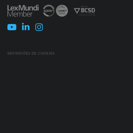
DEFINIÇÕES DE COOKIES
POLÍTICA DE COOKIES
TERMOS E CONDIÇÕES
POLÍTICA DE PRIVACIDADE
POLÍTICA DE SEGURANÇA DA INFORMAÇÃO
USO FRAUDULENTO DE NOME/ MARCA
CÓDIGO DE ÉTICA, INTEGRIDADE E COMPLIANCE
© 2026 MORAIS LEITÃO, GALVÃO TELES, SOARES DA SILVA & ASSOCIADOS -
SOCIEDADE DE ADVOGADOS E CONSULTORES, SP, RL. TODOS OS DIREITOS
RESERVADOS.
CREATED BY
AC BRAND DESIGN
. DEVELOPED BY
SOFTWAY
.