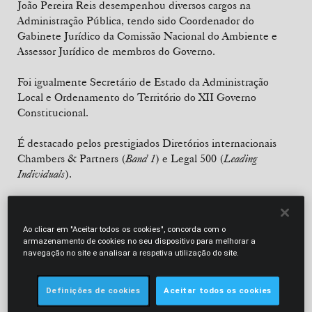
João Pereira Reis desempenhou diversos cargos na
Administração Pública, tendo sido Coordenador do
Gabinete Jurídico da Comissão Nacional do Ambiente e
Assessor Jurídico de membros do Governo.
Foi igualmente Secretário de Estado da Administração
Local e Ordenamento do Território do XII Governo
Constitucional.
É destacado pelos prestigiados Diretórios internacionais
Chambers & Partners (
Band 1
) e Legal 500 (
Leading
Individuals
).
João Pereira Reis é membro do CHA - Conselho Consultivo
para a Habitação Acessível (
APPII
).
Ao clicar em "Aceitar todos os cookies", concorda com o
armazenamento de cookies no seu dispositivo para melhorar a
Exerce funções docentes na Universidade Nova de Lisboa.
navegação no site e analisar a respetiva utilização do site.
Definições de cookies
Aceitar todos os cookies
"He is very experienced and respected; for
me he is the best."