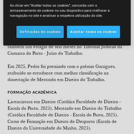
acompanhamento de procedimentos relacionados com a
Ao clicar em "Aceitar todos os cookies", concorda com o
cessação do contrato de trabalho, reestruturações
armazenamento de cookies no seu dispositivo para melhorar a
organizacionais e processos contraordenacionais.
navegação no site e analisar a respetiva utilização do site.
Realizou anteriormente dois estágios na Morais Leitão,
Definições de cookies
Aceitar todos os cookies
Galvão Teles, Soares da Silva & Associados, onde integrou a
equipa de trabalho, segurança social e imigração. Efetuou
também um estágio de seis meses no Tribunal Judicial da
Comarca do Porto - Juízo do Trabalho.
Em 2025, Pedro foi premiado com o prémio Garrigues,
atribuído ao estudante com melhor classificação na
dissertação de Mestrado em Direito do Trabalho.
FORMAÇÃO ACADÉMICA
Licenciatura em Direito (Católica Faculdade de Direito -
Escola do Porto, 2023). Mestrado em Direito do Trabalho
(Católica Faculdade de Direito - Escola do Porto, 2025).
Curso de Formação em Direito do Desporto (Escola de
Direito da Universidade do Minho, 2023).