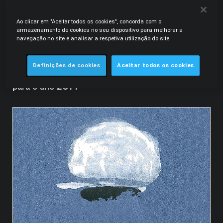
Ao clicar em "Aceitar todos os cookies", concorda com o
armazenamento de cookies no seu dispositivo para melhorar a
navegação no site e analisar a respetiva utilização do site.
.PDF
12.2013
Legal Alert Laboral | Pagamento em Duodécimos
Definições de cookies
Aceitar todos os cookies
dos subsídios de férias e de Natal - Prorrogação
para o ano 2014