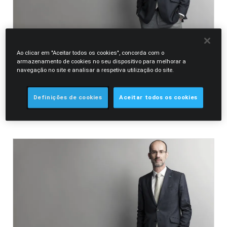
31.01.2022
Jornal Público
Ao clicar em "Aceitar todos os cookies", concorda com o
Rui Patrício em entrevista ao Público
armazenamento de cookies no seu dispositivo para melhorar a
navegação no site e analisar a respetiva utilização do site.
Rui Patrício, em entrevista ao Público, fala sobre o estado atual
da justiça. O advogado faz uma apreciação positiva global do
Definições de cookies
Aceitar todos os cookies
pacote legi...
LER MAIS