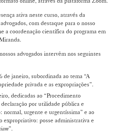
formato online, através da plataforma Zoom.
ença ativa neste curso, através da
s advogados, com destaque para o nosso
me a coordenação científica do programa em
 Miranda.
s nossos advogados intervêm nos seguintes
6 de janeiro, subordinada ao tema “A
ropriedade privada e as expropriações”.
eiro, dedicadas ao “Procedimento
 declaração por utilidade pública e
: normal, urgente e urgentíssima” e ao
 expropriativo: posse administrativa e
riam
”.