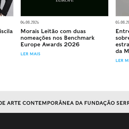
06.08.2026
05.08.2
scila
Morais Leitão com duas
Entr
nomeações nos Benchmark
sobr
Europe Awards 2026
estr
da M
LER MAIS
LER M
DE ARTE CONTEMPORÂNEA DA FUNDAÇÃO SER