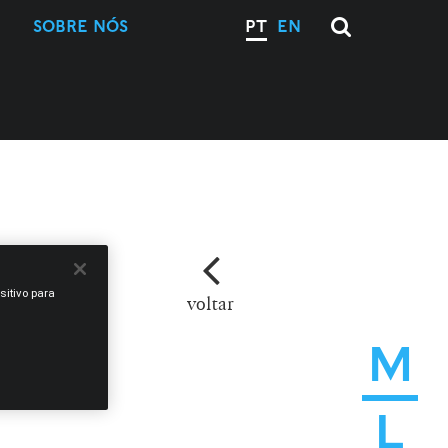
SOBRE NÓS
PT
EN
sitivo para
voltar
M
L