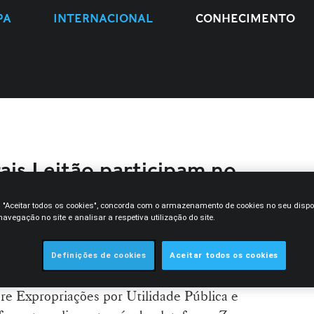
PA
INTERNACIONAL
CONHECIMENTO
is Leitão participam no
bre Expropriações por
e Servidões Administrativas
m "Aceitar todos os cookies", concorda com o armazenamento de cookies no seu dispo
avegação no site e analisar a respetiva utilização do site.
o-Políticas (ICJP) da Faculdade de Direito
Definições de cookies
Aceitar todos os cookies
niza, entre 14 de janeiro e 13 de fevereiro
re Expropriações por Utilidade Pública e