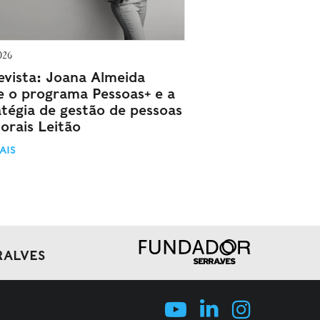
026
evista: Joana Almeida
e o programa Pessoas+ e a
atégia de gestão de pessoas
orais Leitão
AIS
RALVES