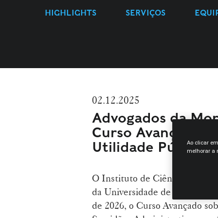
HIGHLIGHTS
SERVIÇOS
EQUI
02.12.2025
Advogados da Mora
Curso Avançado so
Utilidade Pública 
Ao clicar e
melhorar a n
O Instituto de Ciências Jurídic
da Universidade de Lisboa orga
de 2026, o Curso Avançado sob