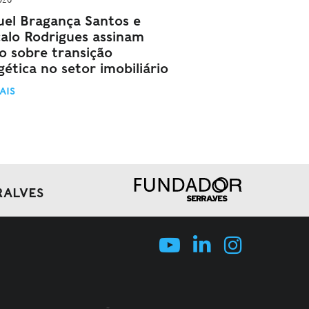
el Bragança Santos e
alo Rodrigues assinam
go sobre transição
ética no setor imobiliário
AIS
RALVES