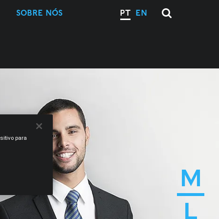
SOBRE NÓS
PT
EN
sitivo para
M
L