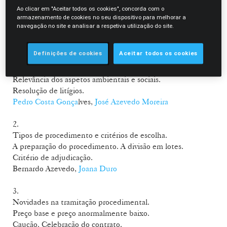
lotação das salas.
Ao clicar em "Aceitar todos os cookies", concorda com o
Para se registar, contacte-nos através do
eventos@mlgts.pt
.
armazenamento de cookies no seu dispositivo para melhorar a
navegação no site e analisar a respetiva utilização do site.
Programa:
Definições de cookies
Aceitar todos os cookies
1.
Aspetos gerais. O direito a concorrer e contratar.
Relevância dos aspetos ambientais e sociais.
Resolução de litígios.
Pedro Costa Gonça
lves,
José Azevedo Moreira
2.
Tipos de procedimento e critérios de escolha.
A preparação do procedimento. A divisão em lotes.
Critério de adjudicação.
Bernardo Azevedo,
Joana Duro
3.
Novidades na tramitação procedimental.
Preço base e preço anormalmente baixo.
Caução. Celebração do contrato.