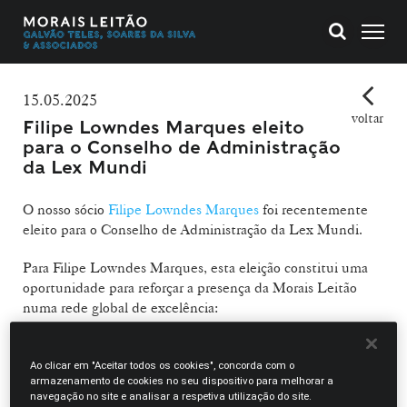
15.05.2025
voltar
Filipe Lowndes Marques eleito
para o Conselho de Administração
da Lex Mundi
O nosso sócio
Filipe Lowndes Marques
foi recentemente
eleito para o Conselho de Administração da Lex Mundi.
Para Filipe Lowndes Marques, esta eleição constitui uma
oportunidade para reforçar a presença da Morais Leitão
numa rede global de excelência:
«
Sinto-me profundamente honrado por ter sido eleito para
integrar o conselho de administração da Lex Mundi, a principal
Ao clicar em "Aceitar todos os cookies", concorda com o
armazenamento de cookies no seu dispositivo para melhorar a
associação mundial de sociedades de advogados independentes. A
navegação no site e analisar a respetiva utilização do site.
Lex Mundi reflete e partilha o compromisso da Morais Leitão com