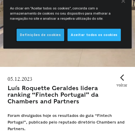
Ao clicar em "Aceitar todos os cookies", concorda com o
armazenamento de cookies no seu dispositivo para melhorar a
navegação no site e analisar a respetiva utilização do site.
Definições de cookies
Aceitar todos os cookies
05.12.2023
voltar
Luís Roquette Geraldes lidera
ranking “Fintech Portugal” da
Chambers and Partners
Foram divulgados hoje os resultados do guia “Fintech
Portugal”, publicado pelo reputado diretório Chambers and
Partners.