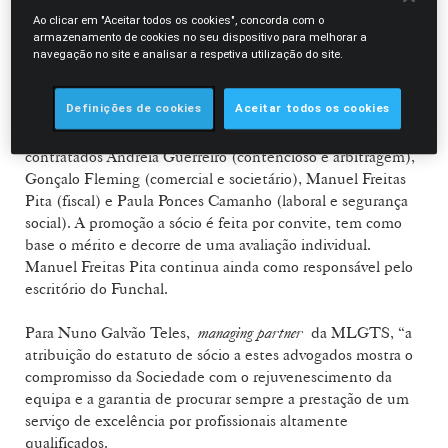
de ofertas públicas, em nome de clientes nacionais e
Ao clicar em "Aceitar todos os cookies", concorda com o
estrangeiros. Com esta promoção, a equipa de comercial e
armazenamento de cookies no seu dispositivo para melhorar a
societário da MLGTS conta agora com 18 sócios e 27
navegação no site e analisar a respetiva utilização do site.
advogados, consolidando assim uma posição de liderança no
mercado, dando sinais claros de renovação geracional.
Definições de cookies
Aceitar todos os cookies
Na mesma Assembleia foram também promovidos a sócios
contratados Andreia Guerreiro (contencioso e arbitragem),
Gonçalo Fleming (comercial e societário), Manuel Freitas
Pita (fiscal) e Paula Ponces Camanho (laboral e segurança
social). A promoção a sócio é feita por convite, tem como
base o mérito e decorre de uma avaliação individual.
Manuel Freitas Pita continua ainda como responsável pelo
escritório do Funchal.
Para Nuno Galvão Teles,
managing partner
da MLGTS, “a
atribuição do estatuto de sócio a estes advogados mostra o
compromisso da Sociedade com o rejuvenescimento da
equipa e a garantia de procurar sempre a prestação de um
serviço de excelência por profissionais altamente
qualificados.