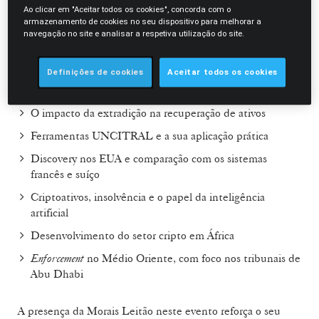
Ao clicar em "Aceitar todos os cookies", concorda com o
abordagens jurídicas internacionais.
armazenamento de cookies no seu dispositivo para melhorar a
navegação no site e analisar a respetiva utilização do site.
Entre os temas em destaque:
Definições de cookies
Aceitar todos os cookies
O que não fazer em diferentes jurisdições – erros
comuns e boas práticas
O impacto da extradição na recuperação de ativos
Ferramentas UNCITRAL e a sua aplicação prática
Discovery nos EUA e comparação com os sistemas
francês e suíço
Criptoativos, insolvência e o papel da inteligência
artificial
Desenvolvimento do setor cripto em África
Enforcement
no Médio Oriente, com foco nos tribunais de
Abu Dhabi
A presença da Morais Leitão neste evento reforça o seu