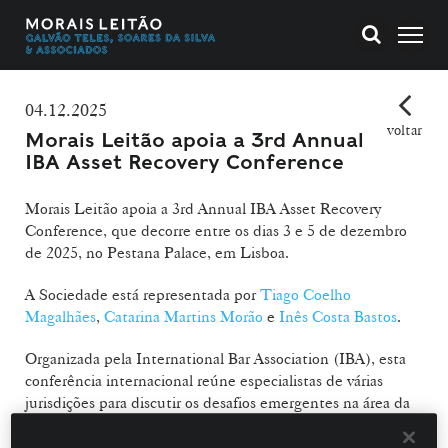
04.12.2025
voltar
Morais Leitão apoia a 3rd Annual
IBA Asset Recovery Conference
Morais Leitão apoia a 3rd Annual IBA Asset Recovery
Conference, que decorre entre os dias 3 e 5 de dezembro
de 2025, no Pestana Palace, em Lisboa.
A Sociedade está representada por
Tiago Coelho
Magalhães
,
Catarina Martins Morão
e
Inês Costa Bastos
.
Organizada pela International Bar Association (IBA), esta
conferência internacional reúne especialistas de várias
jurisdições para discutir os desafios emergentes na área da
recuperação de ativos, incluindo enforcement
transfronteiriço, criptoativos, inteligência artificial e novas