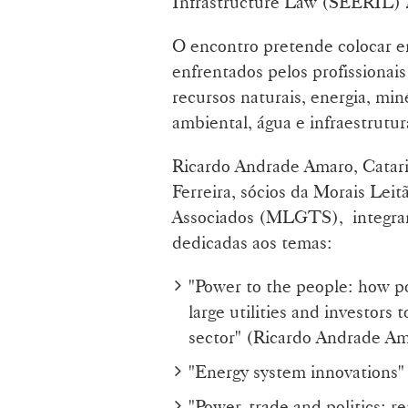
Infrastructure Law (SEERIL) 
O encontro pretende colocar e
enfrentados pelos profissionai
recursos naturais, energia, min
ambiental, água e infraestrutur
Ricardo Andrade Amaro, Catari
Ferreira, sócios da Morais Leit
Associados (MLGTS), integram 
dedicadas aos temas:
"Power to the people: how p
large utilities and investor
sector" (Ricardo Andrade Am
"Energy system innovations" 
"Power, trade and politics: r