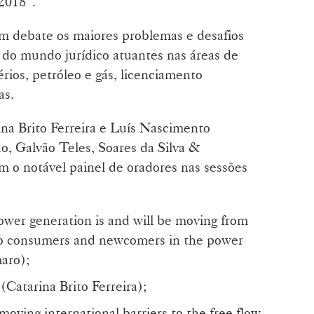
2018”.
m debate os maiores problemas e desafios
s do mundo jurídico atuantes nas áreas de
érios, petróleo e gás, licenciamento
as.
na Brito Ferreira e Luís Nascimento
ão, Galvão Teles, Soares da Silva &
o notável painel de oradores nas sessões
ower generation is and will be moving from
s to consumers and newcomers in the power
aro);
(Catarina Brito Ferreira);
emoving international barriers to the free flow