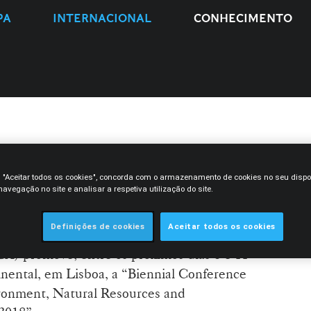
PA
INTERNACIONAL
CONHECIMENTO
maro, Catarina Brito
m "Aceitar todos os cookies", concorda com o armazenamento de cookies no seu dispo
ascimento Ferreira marcam
avegação no site e analisar a respetiva utilização do site.
IL 2018
Definições de cookies
Aceitar todos os cookies
BA) promove, entre os próximos dias 8 e 11
inental, em Lisboa, a “Biennial Conference
ironment, Natural Resources and