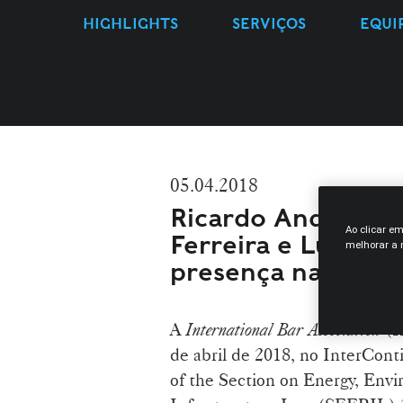
HIGHLIGHTS
SERVIÇOS
EQUI
05.04.2018
Ricardo Andrade A
Ao clicar e
Ferreira e Luís N
melhorar a n
presença na SEER
A
International Bar Association
(I
de abril de 2018, no InterCont
of the Section on Energy, Env