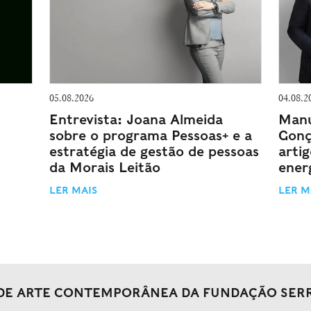
05.08.2026
04.08.2
Entrevista: Joana Almeida
Manu
sobre o programa Pessoas+ e a
Gonç
estratégia de gestão de pessoas
arti
da Morais Leitão
energ
LER MAIS
LER M
DE ARTE CONTEMPORÂNEA DA FUNDAÇÃO SER