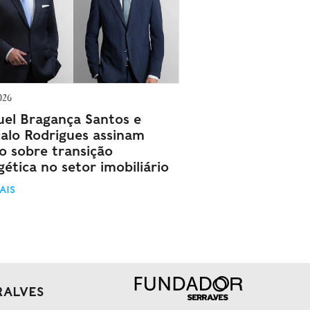
026
el Bragança Santos e
alo Rodrigues assinam
go sobre transição
ética no setor imobiliário
AIS
RALVES