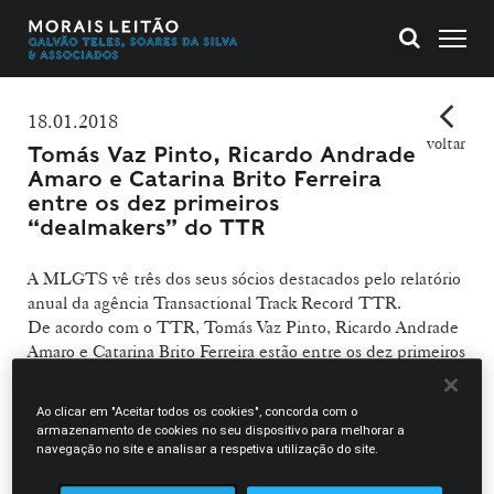
18.01.2018
voltar
Tomás Vaz Pinto, Ricardo Andrade
Amaro e Catarina Brito Ferreira
entre os dez primeiros
“dealmakers” do TTR
A MLGTS vê três dos seus sócios destacados pelo relatório
anual da agência Transactional Track Record TTR.
De acordo com o TTR, Tomás Vaz Pinto, Ricardo Andrade
Amaro e Catarina Brito Ferreira estão entre os dez primeiros
“dealmakers” do TTR enquanto assessores legais no
mercado português de fusões e aquisições.
Ao clicar em "Aceitar todos os cookies", concorda com o
armazenamento de cookies no seu dispositivo para melhorar a
in
Jornal de Negócios
navegação no site e analisar a respetiva utilização do site.