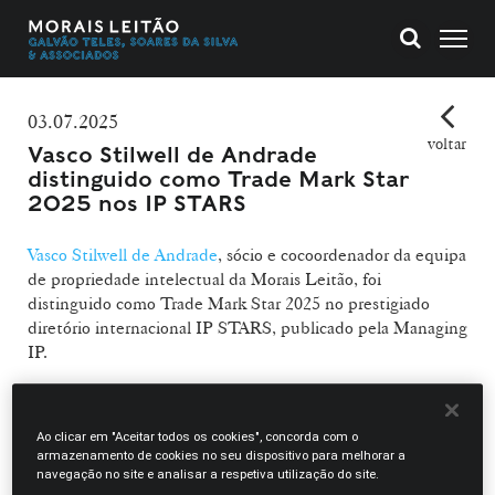
03.07.2025
voltar
Vasco Stilwell de Andrade
distinguido como Trade Mark Star
2025 nos IP STARS
Vasco Stilwell de Andrade
, sócio e cocoordenador da equipa
de propriedade intelectual da Morais Leitão, foi
distinguido como Trade Mark Star 2025 no prestigiado
diretório internacional IP STARS, publicado pela Managing
IP.
Os IP STARS são um dos principais rankings globais
dedicados à propriedade intelectual, identificando os
Ao clicar em "Aceitar todos os cookies", concorda com o
advogados mais destacados nesta área em mais de 70
armazenamento de cookies no seu dispositivo para melhorar a
jurisdições. A seleção baseia-se numa análise independente
navegação no site e analisar a respetiva utilização do site.