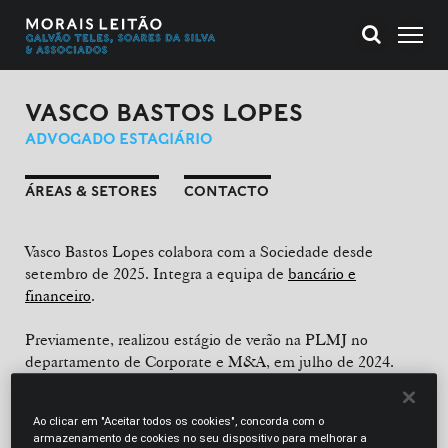
VASCO BASTOS LOPES
ADVOGADO ESTAGIÁRIO
ÁREAS & SETORES
CONTACTO
Vasco Bastos Lopes colabora com a Sociedade desde
setembro de 2025. Integra a equipa de
bancário e
financeiro
.
Previamente, realizou estágio de verão na PLMJ no
departamento de Corporate e M&A, em julho de 2024.
FORMAÇÃO ACADÉMICA
Ao clicar em "Aceitar todos os cookies", concorda com o
Licenciatura em Direito (Faculdade de Direito da
armazenamento de cookies no seu dispositivo para melhorar a