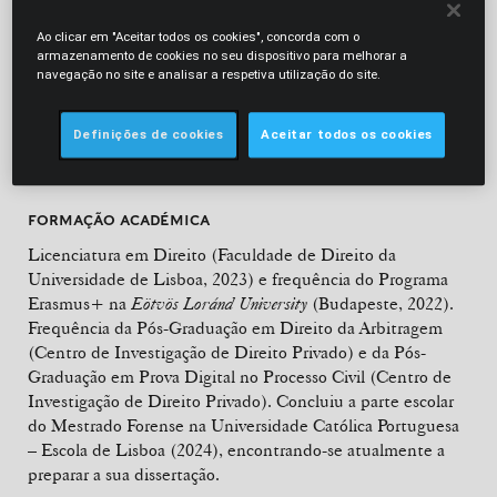
(2023) e na CCR Legal (área legal da PwC), no
departamento de Fusões e Aquisições e Societário e no
Ao clicar em "Aceitar todos os cookies", concorda com o
departamento de Direito do Trabalho, Segurança Social e
armazenamento de cookies no seu dispositivo para melhorar a
Imigração (2022).
navegação no site e analisar a respetiva utilização do site.
Mais recentemente, Margarida colaborou com a equipa de
Definições de cookies
Aceitar todos os cookies
Direito do Trabalho da CCR Legal, no âmbito de um
estágio extracurricular.
FORMAÇÃO ACADÉMICA
Licenciatura em Direito (Faculdade de Direito da
Universidade de Lisboa, 2023) e frequência do Programa
Erasmus+ na
Eötvös Loránd University
(Budapeste, 2022).
Frequência da Pós-Graduação em Direito da Arbitragem
(Centro de Investigação de Direito Privado) e da Pós-
Graduação em Prova Digital no Processo Civil (Centro de
Investigação de Direito Privado). Concluiu a parte escolar
do Mestrado Forense na Universidade Católica Portuguesa
– Escola de Lisboa (2024), encontrando-se atualmente a
preparar a sua dissertação.