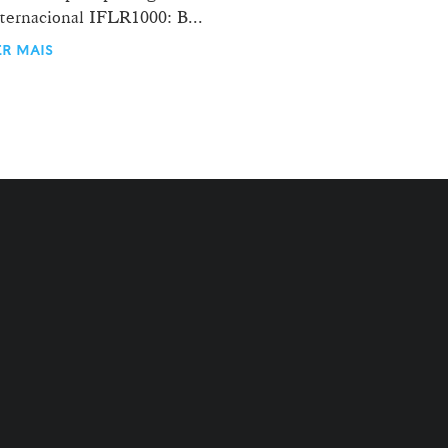
ternacional IFLR1000: B...
ER MAIS