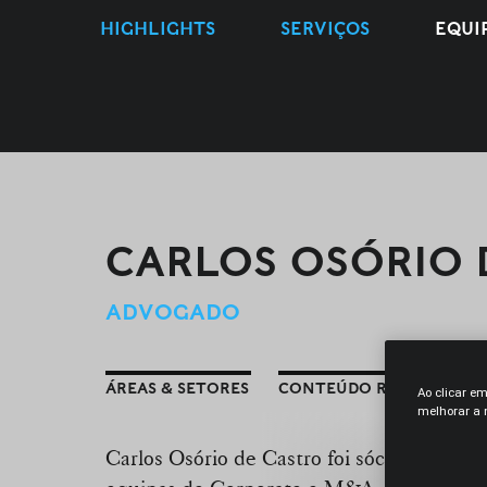
HIGHLIGHTS
SERVIÇOS
EQUI
CARLOS OSÓRIO 
ADVOGADO
ÁREAS & SETORES
CONTEÚDO RELACIONAD
Ao clicar e
melhorar a n
Carlos Osório de Castro foi sócio entre 20