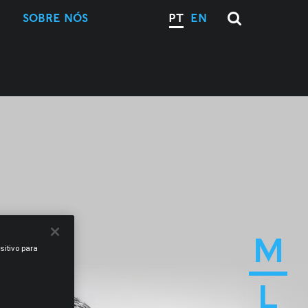
SOBRE NÓS
PT
EN
M
sitivo para
L