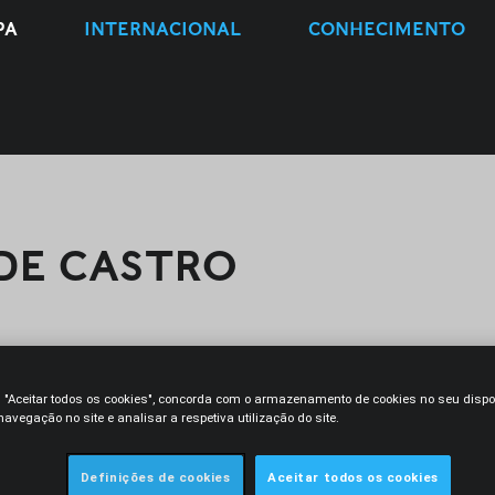
PA
INTERNACIONAL
CONHECIMENTO
DE CASTRO
O
CONTACTO
m "Aceitar todos os cookies", concorda com o armazenamento de cookies no seu dispo
avegação no site e analisar a respetiva utilização do site.
06 e 2025, tendo integrado as
Definições de cookies
Aceitar todos os cookies