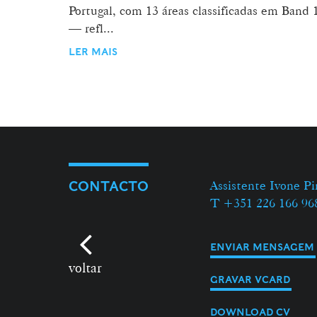
Portugal, com 13 áreas classificadas em Band 
— refl...
LER MAIS
Assistente Ivone Pi
CONTACTO
T +351 226 166 96
ENVIAR MENSAGEM
voltar
GRAVAR VCARD
DOWNLOAD CV