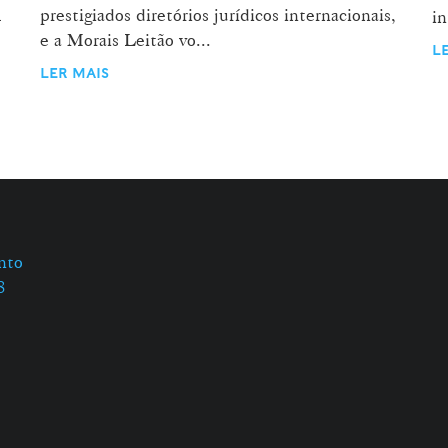
1
prestigiados diretórios jurídicos internacionais,
in
e a Morais Leitão vo...
L
LER MAIS
nto
8