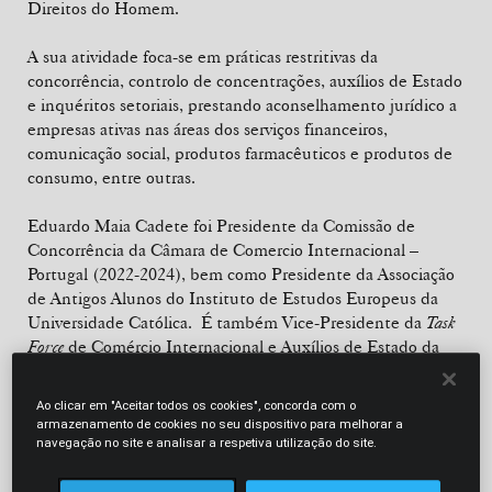
Direitos do Homem.
A sua atividade foca-se em práticas restritivas da
concorrência, controlo de concentrações, auxílios de Estado
e inquéritos setoriais, prestando aconselhamento jurídico a
empresas ativas nas áreas dos serviços financeiros,
comunicação social, produtos farmacêuticos e produtos de
consumo, entre outras.
Eduardo Maia Cadete foi Presidente da Comissão de
Concorrência da Câmara de Comercio Internacional –
Portugal (2022-2024), bem como Presidente da Associação
de Antigos Alunos do Instituto de Estudos Europeus da
Universidade Católica. É também Vice-Presidente da
Task
Force
de Comércio Internacional e Auxílios de Estado da
ICC.
Ao clicar em "Aceitar todos os cookies", concorda com o
Autor de artigos publicados na
International European Law
armazenamento de cookies no seu dispositivo para melhorar a
Tax Review
,
International Law Office
,
Revista da Ordem dos
navegação no site e analisar a respetiva utilização do site.
Advogados, Revista da Banca e The Private Competition
Enforcement Review.