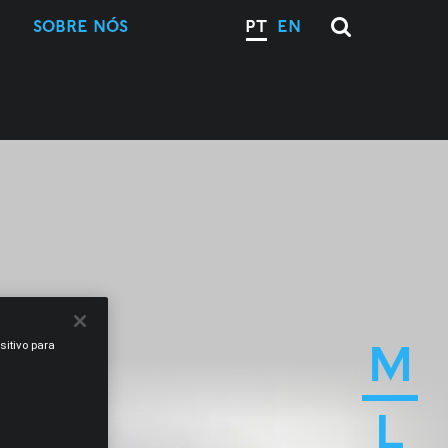
SOBRE NÓS
PT
EN
M
sitivo para
L