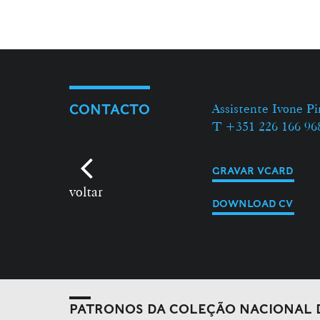
Assistente Ivone Pi
CONTACTO
T +351 226 166 96
GRAVAR VCARD
voltar
DOWNLOAD CV
PATRONOS DA COLEÇÃO NACIONAL 