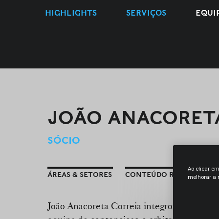
HIGHLIGHTS
SERVIÇOS
EQUI
JOÃO ANACORET
SÓCIO
Ao clicar e
ÁREAS & SETORES
CONTEÚDO RELACIONAD
melhorar a n
João Anacoreta Correia integrou a Socied