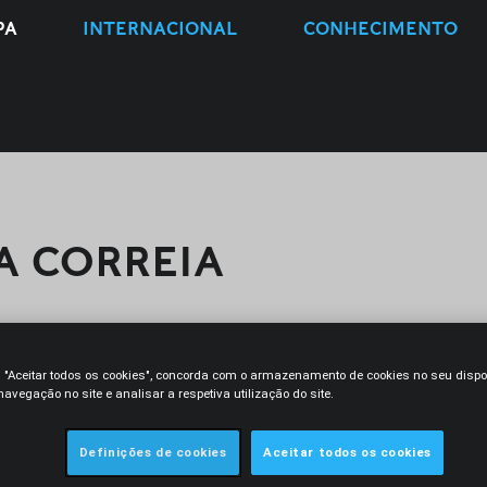
PA
INTERNACIONAL
CONHECIMENTO
A CORREIA
m "Aceitar todos os cookies", concorda com o armazenamento de cookies no seu dispo
O
CONTACTO
avegação no site e analisar a respetiva utilização do site.
ade em 2019, e é responsável de
Definições de cookies
Aceitar todos os cookies