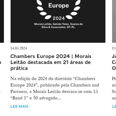
14.03.2024
19
Chambers Europe 2024 | Morais
J
m
Leitão destacada em 21 áreas de
C
prática
O
Na edição do 2024 do diretório “Chambers
Po
m
Europe 2024”, publicado pela Chambers and
ma
1
Partners, a Morais Leitão destaca-se com 13
S
“Band 1” e 50 advogado...
an
LER MAIS
L