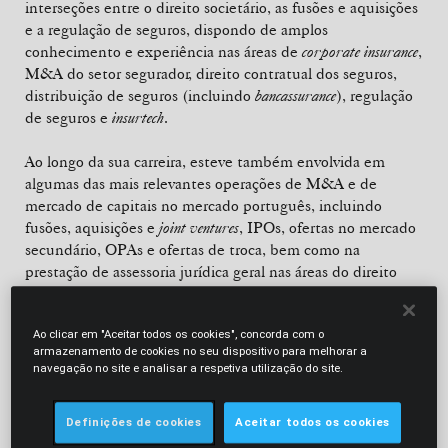
interseções entre o direito societário, as fusões e aquisições
e a regulação de seguros, dispondo de amplos
conhecimento e experiência nas áreas de
corporate insurance
,
M&A do setor segurador, direito contratual dos seguros,
distribuição de seguros (incluindo
bancassurance
), regulação
de seguros e
insurtech
.
Ao longo da sua carreira, esteve também envolvida em
algumas das mais relevantes operações de M&A e de
mercado de capitais no mercado português, incluindo
fusões, aquisições e
joint ventures
, IPOs, ofertas no mercado
secundário, OPAs e ofertas de troca, bem como na
prestação de assessoria jurídica geral nas áreas do direito
comercial, societário e dos valores mobiliários a clientes
portugueses e estrangeiros, sobretudo nos setores das
Ao clicar em "Aceitar todos os cookies", concorda com o
instituições financeiras, alimentação e retalho.
armazenamento de cookies no seu dispositivo para melhorar a
navegação no site e analisar a respetiva utilização do site.
Margarida foi assistente na área de direito privado na
Faculdade de Direito da Universidade Católica Portuguesa
Definições de cookies
Aceitar todos os cookies
até 2017, tendo nos últimos anos sido convidada por
diversas instituições a lecionar sobre os temas como
legal