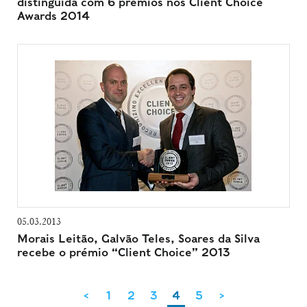
distinguida com 6 prémios nos Client Choice
Awards 2014
05.03.2013
Morais Leitão, Galvão Teles, Soares da Silva
recebe o prémio “Client Choice” 2013
<
1
2
3
4
5
>