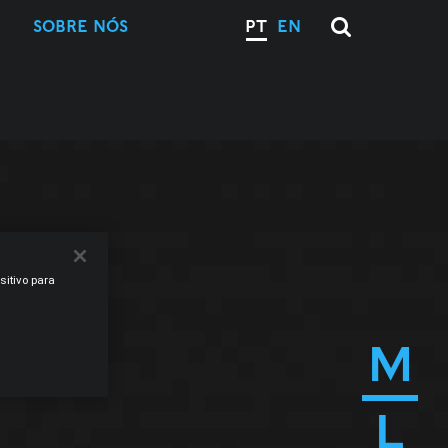
SOBRE NÓS
PT
EN
sitivo para
M
L