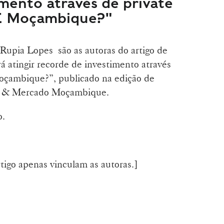
imento através de private
E Moçambique?"
upia Lopes são as autoras do artigo de
rá atingir recorde de investimento através
çambique?”, publicado na edição de
a & Mercado Moçambique.
o.
rtigo apenas vinculam as autoras.]