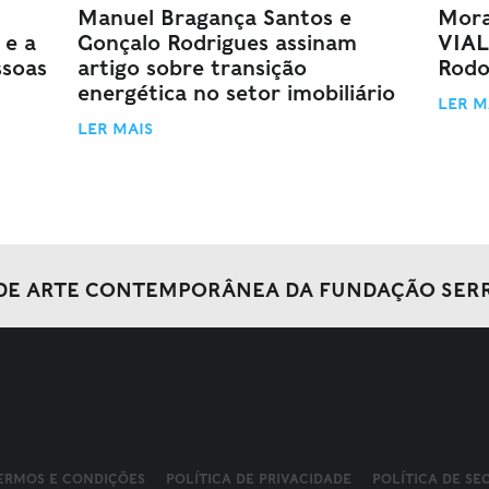
Manuel Bragança Santos e
Mora
 e a
Gonçalo Rodrigues assinam
VIAL
ssoas
artigo sobre transição
Rodo
energética no setor imobiliário
LER M
LER MAIS
DE ARTE CONTEMPORÂNEA DA FUNDAÇÃO SER
ERMOS E CONDIÇÕES
POLÍTICA DE PRIVACIDADE
POLÍTICA DE S