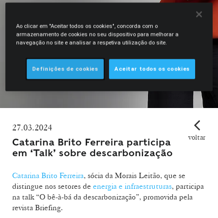
Ao clicar em "Aceitar todos os cookies", concorda com o
armazenamento de cookies no seu dispositivo para melhorar a
navegação no site e analisar a respetiva utilização do site.
Definições de cookies
Aceitar todos os cookies
27.03.2024
voltar
Catarina Brito Ferreira participa
em ‘Talk’ sobre descarbonização
Catarina Brito Ferreira
, sócia da Morais Leitão, que se
distingue nos setores de
energia e infraestruturas
, participa
na talk “O bê-à-bá da descarbonização”, promovida pela
revista Briefing.