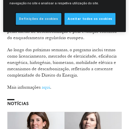
papel da regulação na aceleração da transição energética.
navegação no site e analisar a respetiva utilização do site.
A sessão de abertura assinala o arranque do curso, que
promove uma reflexão alargada sobre os desafios jurídicos
Definições de cookies
Aceitar todos os cookies
associados à transição energética, num contexto marcado
pelas metas de descarbonização e pela evolução contínua
do enquadramento regulatório europeu.
Ao longo das próximas semanas, o programa inclui temas
como licenciamento, mercados de eletricidade, eficiência
energética, hidrogénio, biometano, mobilidade elétrica e
mecanismos de descarbonização, refletindo a crescente
complexidade do Direito da Energia.
Mais informações
aqui
.
NOTÍCIAS