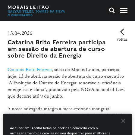
13.04.2026
voltar
Catarina Brito Ferreira participa
em sessão de abertura de curso
sobre Direito da Energia
Catarina Brito Ferreira
, sócia da Morais Leitão, participa
hoje, 13 de abril, na sessão de abertura do curso executivo
“A Evolução do Direito de Energia: renováveis, eficiência
energética e clima”, promovido pela NOVA School of Law,
que decorre até 9 de junho.
A nossa advogada integra a mesa-redonda inaugural
dedicada à “Introdução e Panorama da Evolução do Direito
de Energia”, que reúne especialistas do setor para debater
os principais desenvolvimentos legislativos europeus e o
Ao clicar em "Aceitar todos os cookies", concorda com o
armazenamento de cookies no seu dispositivo para melhorar a