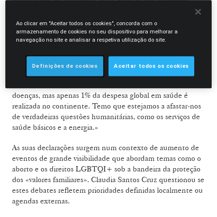
necessidade de enquadrar estes debates nas realidades
socioeconómicas enfrentadas por milhões de pessoas em
vários países africanos.
Ao clicar em "Aceitar todos os cookies", concorda com o
armazenamento de cookies no seu dispositivo para melhorar a
navegação no site e analisar a respetiva utilização do site.
«Quando se trabalha ou intervém em África, é preciso
contexto», afirma. «A esperança média de vida é de 64 anos
e 600 milhões de pessoas não têm acesso a cuidados de
Definições de cookies
Aceitar todos os cookies
saúde básicos. Vinte e um milhões de pessoas vivem com
VIH/SIDA, África concentra 24% do total mundial de
doenças, mas apenas 1% da despesa global em saúde é
realizada no continente. Temo que estejamos a afastar-nos
de verdadeiras questões humanitárias, como os serviços de
saúde básicos e a energia.»
As suas declarações surgem num contexto de aumento de
eventos de grande visibilidade que abordam temas como o
aborto e os direitos LGBTQI+ sob a bandeira da proteção
dos «valores familiares». Claudia Santos Cruz questionou se
estes debates refletem prioridades definidas localmente ou
agendas externas.