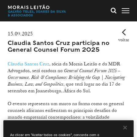
15.09.2025
voltar
Claudia Santos Cruz participa no
General Counsel Forum 2025
Claudia Santos Cruz
, sócia da Morais Leitão e da MDR
Advogados, será oradora no
General Counsel Forum 2025 –
Governance, Risk & Compliance: Bridging the Gap | Navigating
Business, Law, and Geopolitics
, que terá lugar no dia 17 de
setembro em Joanesburgo, África do Sul.
O evento representa um marco na forma como os general
counsels africanos enfrentam os principais desafios do
mundo empresarial contemporâneo: a volatilidade
geopolítica, a fragmentação jurídica e a crescente exigência
por uma governação mais consciente do risco.
Ao clicar em "Aceitar todos os cookies", concorda com o