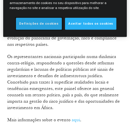
armazenamento de cookies no seu dispositivo para melhorar a
Claudia Santos Cruz participa no painel intitulado "
Against
navegação no site e analisar a respetiva utilização do site.
the Clock: Rapid-Fire GRC Insights from Africa’s Legal Experts
",
que decorrerá no dia 17 de setembro, às 15h00. Esta sessão
Definições de cookies
Aceitar todos os cookies
contará com especialistas jurídicos e regulatórios de várias
jurisdições africanas, cada um oferecendo insights sobre a
evolução do panorama de governação, risco e compliance
nos respetivos países.
Os representantes nacionais participarão numa dinâmica
contra-relógio, respondendo a questões desde reformas
regulatórias e lacunas de políticas públicas até sinais de
investimento e desafios de infraestrutura jurídica.
Concebido para trazer à superfície realidades locais e
tendências emergentes, este painel oferece aos general
counsels um retrato prático, país a país, do que realmente
importa na gestão do risco jurídico e das oportunidades de
investimento em África.
Mais informações sobre o evento
aqui
.