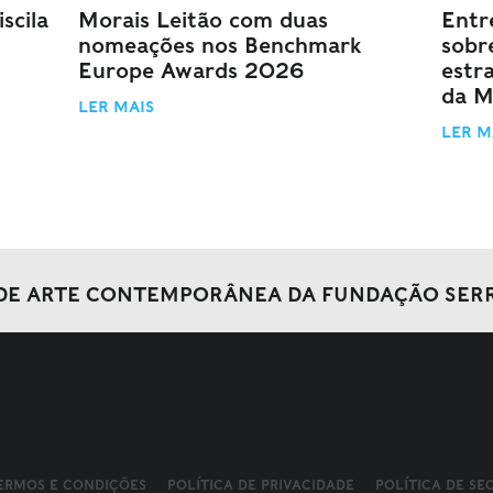
scila
Morais Leitão com duas
Entr
nomeações nos Benchmark
sobr
Europe Awards 2026
estr
da M
LER MAIS
LER M
DE ARTE CONTEMPORÂNEA DA FUNDAÇÃO SER
ERMOS E CONDIÇÕES
POLÍTICA DE PRIVACIDADE
POLÍTICA DE S