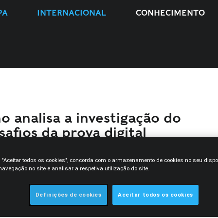
PA
INTERNACIONAL
CONHECIMENTO
o analisa a investigação do
safios da prova digital
m "Aceitar todos os cookies", concorda com o armazenamento de cookies no seu dispo
do cibercrime exige uma análise
avegação no site e analisar a respetiva utilização do site.
mpacto real das condutas ilícitas e
 investigação e do processo penal.
Definições de cookies
Aceitar todos os cookies
bservador dedicada ao tema do cibercrime,