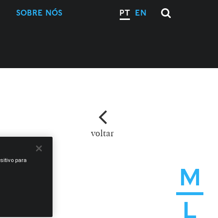
SOBRE NÓS
PT
EN
voltar
sitivo para
M
L