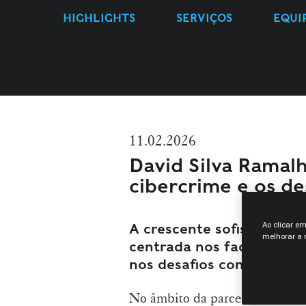
HIGHLIGHTS
SERVIÇOS
EQUI
11.02.2026
David Silva Ramalh
cibercrime e os de
Ao clicar e
A crescente sofisticação 
melhorar a n
centrada nos factos, no i
nos desafios concretos da
No âmbito da parceria com o O