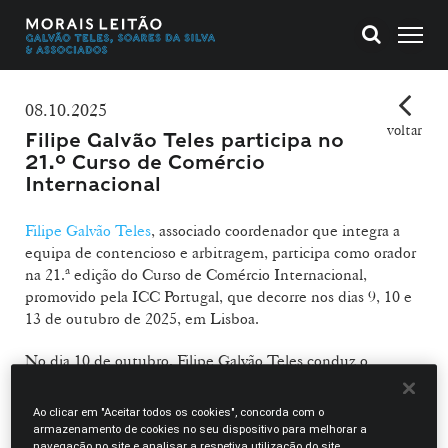
08.10.2025
voltar
Filipe Galvão Teles participa no
21.º Curso de Comércio
Internacional
Filipe Galvão Teles
, associado coordenador que integra a
equipa de contencioso e arbitragem, participa como orador
na 21.ª edição do Curso de Comércio Internacional,
promovido pela ICC Portugal, que decorre nos dias 9, 10 e
13 de outubro de 2025, em Lisboa.
No dia 10 de outubro, Filipe Galvão Teles conduz o
Módulo 7 – “A resolução de litígios internacionais: a
arbitragem”, onde aborda os principais mecanismos de
Ao clicar em "Aceitar todos os cookies", concorda com o
resolução alternativa de litígios no comércio internacional,
armazenamento de cookies no seu dispositivo para melhorar a
navegação no site e analisar a respetiva utilização do site.