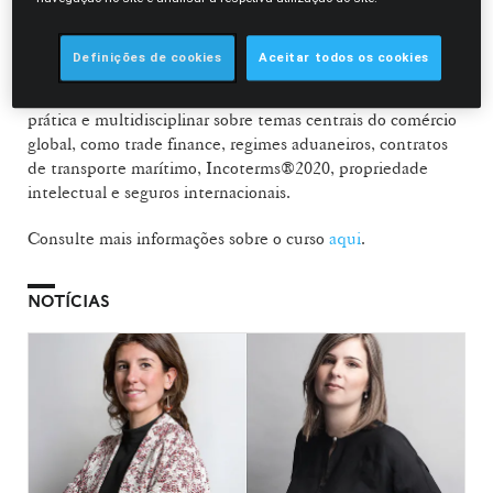
com especial enfoque na arbitragem.
O Curso de Comércio Internacional, já na sua 21.ª edição,
Definições de cookies
Aceitar todos os cookies
afirma-se como uma iniciativa de referência em Portugal,
reunindo especialistas de várias áreas para uma abordagem
prática e multidisciplinar sobre temas centrais do comércio
global, como trade finance, regimes aduaneiros, contratos
de transporte marítimo, Incoterms®2020, propriedade
intelectual e seguros internacionais.
Consulte mais informações sobre o curso
aqui
.
NOTÍCIAS