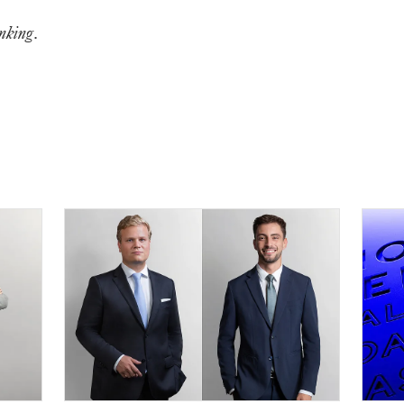
nking
.