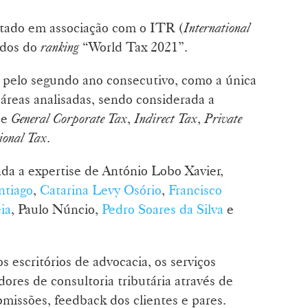
itado em associação com o ITR (
International
tados do
ranking
“World Tax 2021”.
, pelo segundo ano consecutivo, como a única
 áreas analisadas, sendo considerada a
de
General Corporate Tax
,
Indirect Tax
,
Private
ional Tax
.
da a expertise de António Lobo Xavier,
ntiago
,
Catarina Levy Osório
,
Francisco
ia
, Paulo Núncio,
Pedro Soares da Silva
e
os escritórios de advocacia, os serviços
dores de consultoria tributária através de
missões, feedback dos clientes e pares.