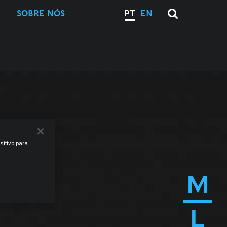
SOBRE NÓS
PT
EN
sitivo para
M
L