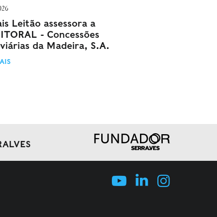
026
is Leitão assessora a
ITORAL - Concessões
viárias da Madeira, S.A.
AIS
RALVES