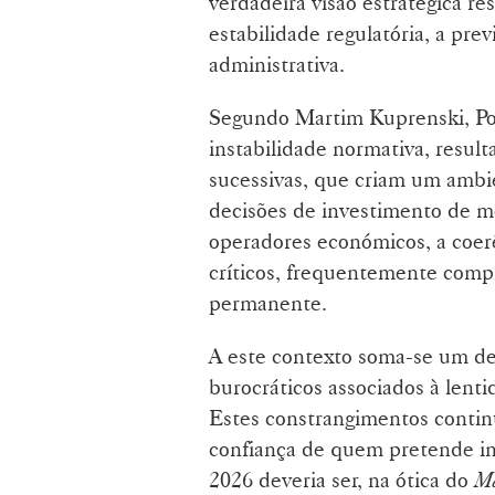
verdadeira visão estratégica r
estabilidade regulatória, a previ
administrativa.
Segundo Martim Kuprenski, Po
instabilidade normativa, result
sucessivas, que criam um ambi
decisões de investimento de mé
operadores económicos, a coerê
críticos, frequentemente comp
permanente.
A este contexto soma-se um des
burocráticos associados à lentid
Estes constrangimentos continu
confiança de quem pretende inv
2026 deveria ser, na ótica do
Ma