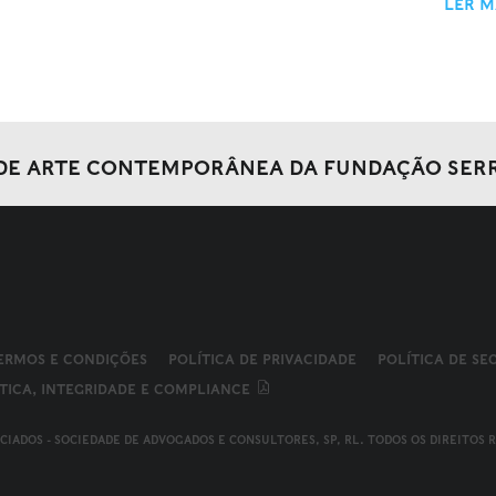
LER M
DE ARTE CONTEMPORÂNEA DA FUNDAÇÃO SER
ERMOS E CONDIÇÕES
POLÍTICA DE PRIVACIDADE
POLÍTICA DE S
TICA, INTEGRIDADE E COMPLIANCE
OCIADOS - SOCIEDADE DE ADVOGADOS E CONSULTORES, SP, RL. TODOS OS DIREITOS 