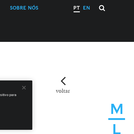
SOBRE NÓS
PT
EN
voltar
sitivo para
M
L