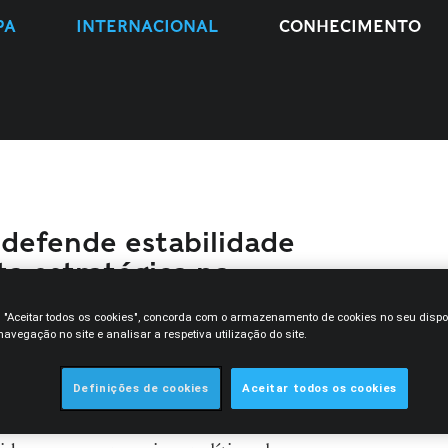
PA
INTERNACIONAL
CONHECIMENTO
defende estabilidade
ta estratégica na
2026
m "Aceitar todos os cookies", concorda com o armazenamento de cookies no seu dispo
avegação no site e analisar a respetiva utilização do site.
rtner
da Morais Leitão, em comentário ao
Definições de cookies
Aceitar todos os cookies
rincipal decisão que o Governo deve tomar
 por saber não intervir. Na sua perspetiva, a