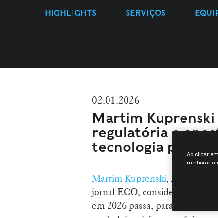
HIGHLIGHTS
SERVIÇOS
EQUI
02.01.2026
Martim Kuprenski 
regulatória e apos
tecnologia para 
Ao clicar e
melhorar a n
Martim Kuprenski
,
Managing Pa
jornal ECO, considera que a p
em 2026 passa, paradoxalmente,