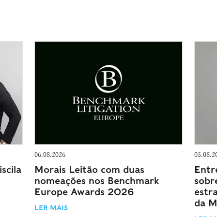
06.08.2026
05.08.2
scila
Morais Leitão com duas
Entr
nomeações nos Benchmark
sobr
Europe Awards 2026
estr
da M
LER MAIS