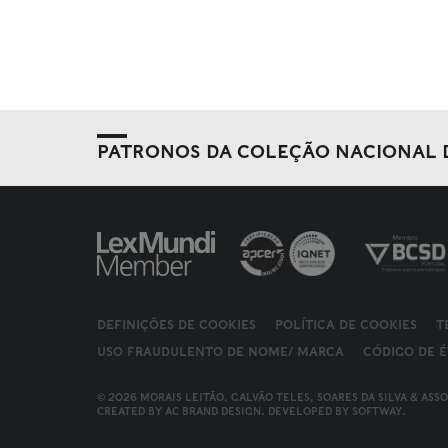
PATRONOS DA COLEÇÃO NACIONAL 
DEFINIÇÕES DE COOKIES
POLÍTICA DE COOKIES
T
USO FRAUDULENTO DE NOME/ MARCA
CÓDIGO DE É
© 2026 MORAIS LEITÃO, GALVÃO TELES, SOARES DA SILVA & ASS
CREATED BY
AC BRAND DESIGN
. DEVELOPED BY
SOFTWAY
.