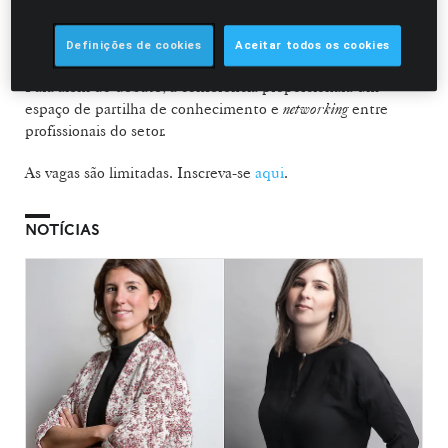
inovação tecnológica, os modelos de financiamento e o
papel das políticas públicas na construção de um sistema
de saúde mais sustentável.
Definições de cookies
Aceitar todos os cookies
Para além do debate, a conferência proporcionará um
espaço de partilha de conhecimento e
networking
entre
profissionais do setor.
As vagas são limitadas. Inscreva-se
aqui
.
NOTÍCIAS