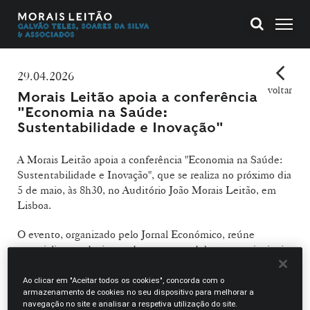
29.04.2026
voltar
Morais Leitão apoia a conferência
"Economia na Saúde:
Sustentabilidade e Inovação"
A Morais Leitão apoia a conferência "Economia na Saúde:
Sustentabilidade e Inovação", que se realiza no próximo dia
5 de maio, às 8h30, no Auditório João Morais Leitão, em
Lisboa.
O evento, organizado pelo Jornal Económico, reúne
especialistas e decisores do setor para debater os principais
desafios e oportunidades que marcam atualmente a
economia da saúde em Portugal. A agenda abrange temas
Ao clicar em "Aceitar todos os cookies", concorda com o
armazenamento de cookies no seu dispositivo para melhorar a
como a eficiência na gestão de recursos, o impacto da
navegação no site e analisar a respetiva utilização do site.