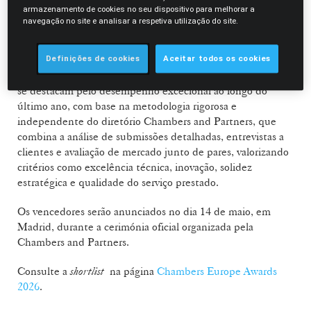
jurídico português e europeu. Desde 2008, a Morais Leitão
armazenamento de cookies no seu dispositivo para melhorar a
tem sido regularmente distinguida nestes prémios, tendo
navegação no site e analisar a respetiva utilização do site.
conquistado por sete vezes o galardão máximo para
Portugal.
Definições de cookies
Aceitar todos os cookies
Os Chambers Europe Awards distinguem as sociedades que
se destacam pelo desempenho excecional ao longo do
último ano, com base na metodologia rigorosa e
independente do diretório Chambers and Partners, que
combina a análise de submissões detalhadas, entrevistas a
clientes e avaliação de mercado junto de pares, valorizando
critérios como excelência técnica, inovação, solidez
estratégica e qualidade do serviço prestado.
Os vencedores serão anunciados no dia 14 de maio, em
Madrid, durante a cerimónia oficial organizada pela
Chambers and Partners.
Consulte a
shortlist
na página
Chambers Europe Awards
2026
.