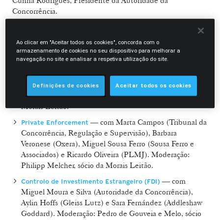
Cunha Rodrigues, Presidente da Autoridade da
Concorrência.
O programa está estruturado em cinco painéis temáticos:
Ao clicar em "Aceitar todos os cookies", concorda com o
armazenamento de cookies no seu dispositivo para melhorar a
— com Paulo
Concentrações e Política Industrial
navegação no site e analisar a respetiva utilização do site.
Gonçalves (Autoridade da Concorrência), Inês Gouveia,
counsel da Morais Leitão, Luís Fontaine Campos
(Frontier Economics) e Ricardo Bordalo Junqueiro
Definições de cookies
Aceitar todos os cookies
(VdA). Moderação: Luís Nascimento Ferreira, sócio da
Morais Leitão.
— com Marta Campos (Tribunal da
Private Enforcement
Concorrência, Regulação e Supervisão), Barbara
Veronese (Oxera), Miguel Sousa Ferro (Sousa Ferro e
Associados) e Ricardo Oliveira (PLMJ). Moderação:
Philipp Melcher, sócio da Morais Leitão.
— com
Controlo de Investimento Estrangeiro (FDI)
Miguel Moura e Silva (Autoridade da Concorrência),
Aylin Hoffs (Gleiss Lutz) e Sara Fernández (Addleshaw
Goddard). Moderação: Pedro de Gouveia e Melo, sócio