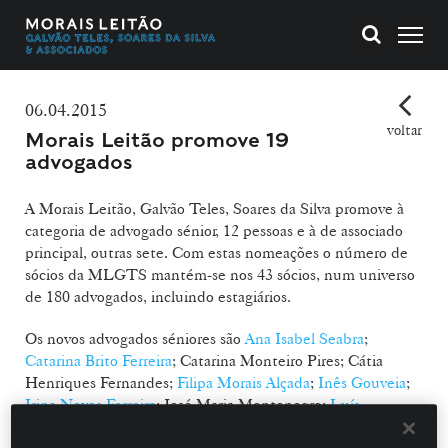
06.04.2015
voltar
Morais Leitão promove 19
advogados
A Morais Leitão, Galvão Teles, Soares da Silva promove à
categoria de advogado sénior, 12 pessoas e à de associado
principal, outras sete. Com estas nomeações o número de
sócios da MLGTS mantém-se nos 43 sócios, num universo
de 180 advogados, incluindo estagiários.
Os novos advogados séniores são
Ana Isabel Seabra
;
Catarina Brito Ferreira
; Catarina Monteiro Pires; Cátia
Henriques Fernandes;
Filipa Morais Alçada
;
Inês Gouveia
;
Irina Neves Ferreira
; José Maria Montenegro;
Luís
Nascimento Ferreira
;Maria João da Luz; Paula Ribeiro