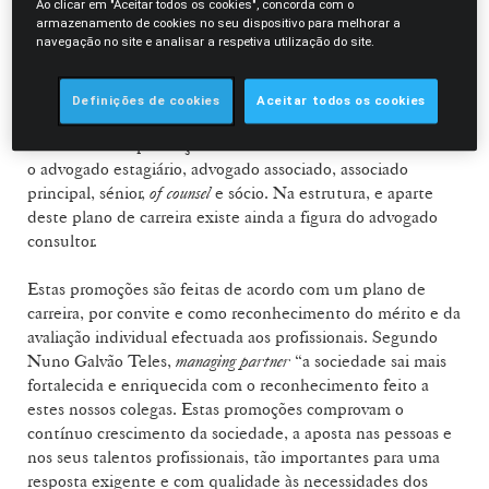
Farinha; e
Sofia Cerqueira Guerra
. Os novos advogados
Ao clicar em "Aceitar todos os cookies", concorda com o
associados principais são: Diogo Lorena de Brito; Isabel
armazenamento de cookies no seu dispositivo para melhorar a
navegação no site e analisar a respetiva utilização do site.
Lucena e Vale;
Mariana Soares David;
Pedro Cruz
Gonçalves
;
Pedro Soares da Silva
;
Nuno Gundar da Cruz
; e
Vasco Stilwell d'Andrade
.
Definições de cookies
Aceitar todos os cookies
A estrutura de promoção interna da sociedade tem na base
o advogado estagiário, advogado associado, associado
principal, sénior,
of counsel
e sócio. Na estrutura, e aparte
deste plano de carreira existe ainda a figura do advogado
consultor.
Estas promoções são feitas de acordo com um plano de
carreira, por convite e como reconhecimento do mérito e da
avaliação individual efectuada aos profissionais. Segundo
Nuno Galvão Teles,
managing partner
“a sociedade sai mais
fortalecida e enriquecida com o reconhecimento feito a
estes nossos colegas. Estas promoções comprovam o
contínuo crescimento da sociedade, a aposta nas pessoas e
nos seus talentos profissionais, tão importantes para uma
resposta exigente e com qualidade às necessidades dos