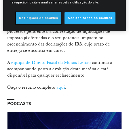
permanente, no âmbito da exclusão de tributação das mais-
navegação no site e analisar a respetiva utilização do site.
valias imobiliárias reinvestidas em sede de IRS.
Definições de cookies
Aceitar todos os cookies
O Legal Alert.AI destaca ainda os impactos práticos desta
decisão, nomeadamente a possibilidade de invocação em
processos pendentes, a contestação de liquidações de
imposto já efetuadas e o seu potencial impacto no
preenchimento das declarações de IRS, cujo prazo de
entrega se encontra em curso.
A
equipa de Direito Fiscal da Morais Leitão
continua a
acompanhar de perto a evolução desta matéria e está
disponível para qualquer esclarecimento.
Ouça o resumo completo
aqui
.
PODCASTS