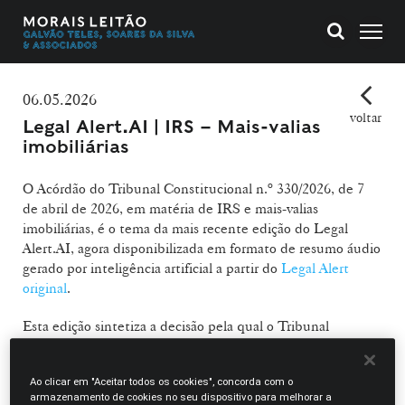
06.05.2026
voltar
Legal Alert.AI | IRS – Mais-valias
imobiliárias
O Acórdão do Tribunal Constitucional n.º 330/2026, de 7
de abril de 2026, em matéria de IRS e mais-valias
imobiliárias, é o tema da mais recente edição do Legal
Alert.AI, agora disponibilizada em formato de resumo áudio
gerado por inteligência artificial a partir do
Legal Alert
original
.
Esta edição sintetiza a decisão pela qual o Tribunal
Constitucional declarou inconstitucional o tratamento fiscal
diferenciado entre empréstimos para aquisição e
Ao clicar em "Aceitar todos os cookies", concorda com o
empréstimos para construção de habitação própria e
armazenamento de cookies no seu dispositivo para melhorar a