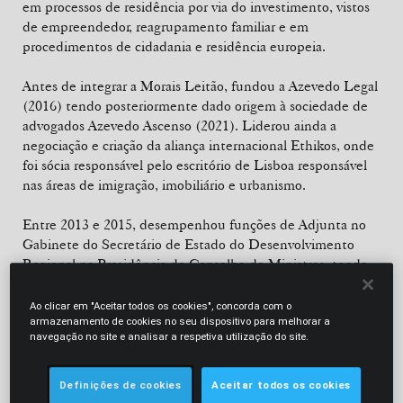
em processos de residência por via do investimento, vistos
de empreendedor, reagrupamento familiar e em
procedimentos de cidadania e residência europeia.
Antes de integrar a Morais Leitão, fundou a Azevedo Legal
(2016) tendo posteriormente dado origem à sociedade de
advogados Azevedo Ascenso (2021). Liderou ainda a
negociação e criação da aliança internacional Ethikos, onde
foi sócia responsável pelo escritório de Lisboa responsável
nas áreas de imigração, imobiliário e urbanismo.
Entre 2013 e 2015, desempenhou funções de Adjunta no
Gabinete do Secretário de Estado do Desenvolvimento
Regional na Presidência do Conselho de Ministros, tendo
prestado assessoria jurídica no âmbito da coordenação
políticas migratórias interministeriais, designadamente
Ao clicar em "Aceitar todos os cookies", concorda com o
participado na redação da Estratégia Migratória 2015-2020
armazenamento de cookies no seu dispositivo para melhorar a
navegação no site e analisar a respetiva utilização do site.
e na revisão legislativa da Lei n.º 23/2007, bem como
representado Portugal junto da Agência Europeia dos
Direitos Fundamentais e nas iniciativas do Ano Europeu
Definições de cookies
Aceitar todos os cookies
dos Cidadãos (2013 e 2014).