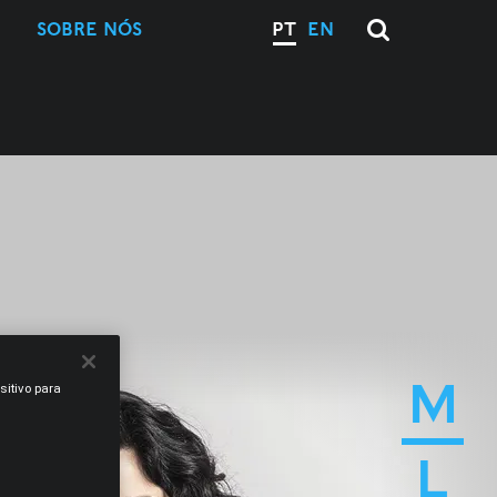
SOBRE NÓS
PT
EN
M
sitivo para
L