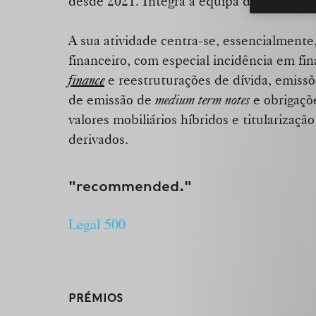
desde 2021. Integra a equipa de
bancário 
A sua atividade centra-se, essencialmente,
financeiro, com especial incidência em fi
finance
e reestruturações de dívida, emissõ
de emissão de
medium term notes
e obrigaçõe
valores mobiliários híbridos e titularizaçã
derivados.
"recommended."
Legal 500
PRÉMIOS