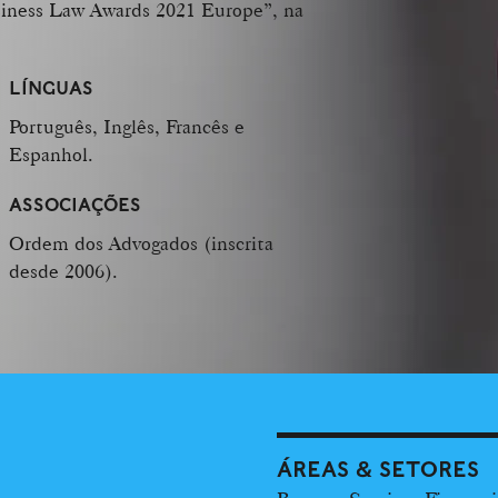
siness Law Awards 2021 Europe”, na
LÍNGUAS
Português, Inglês, Francês e
Espanhol.
ASSOCIAÇÕES
Ordem dos Advogados (inscrita
desde 2006).
ÁREAS & SETORES