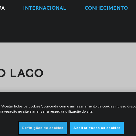
PA
INTERNACIONAL
CONHECIMENTO
O LAGO
m "Aceitar todos os cookies", concorda com o armazenamento de cookies no seu dispo
O
CONTACTO
avegação no site e analisar a respetiva utilização do site.
is Leitão desde 2004, sendo sócia
Definições de cookies
Aceitar todos os cookies