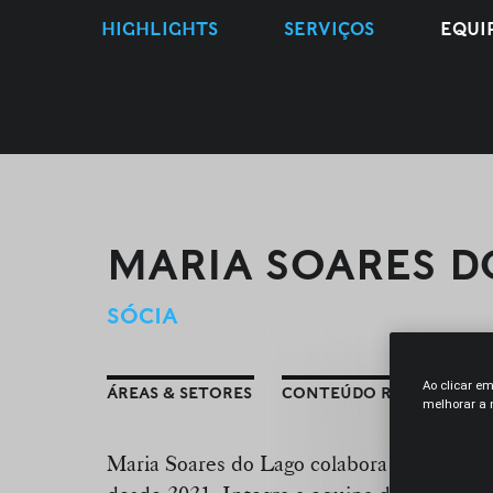
HIGHLIGHTS
SERVIÇOS
EQUI
MARIA SOARES D
SÓCIA
Ao clicar e
ÁREAS & SETORES
CONTEÚDO RELACIONAD
melhorar a n
Maria Soares do Lago colabora com a Mora