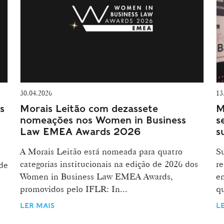
30.04.2026
13
s
Morais Leitão com dezassete
M
nomeações nos Women in Business
s
Law EMEA Awards 2026
s
A Morais Leitão está nomeada para quatro
Su
categorias institucionais na edição de 2026 dos
re
de
Women in Business Law EMEA Awards,
e
promovidos pelo IFLR: In...
qu
LER MAIS
L