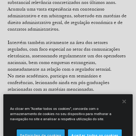
substancial relevância concretizados nos últimos anos.
Acumula uma vasta experiência em contencioso
administrativo e em arbitragens, sobretudo em matérias de
direito administrativo geral, de regulação económica e de
contratos administrativos.
Intervém também ativamente na área dos setores
regulados, com foco especial no setor das comunicações
eletrónicas, assessorando regularmente um dos operadores
nacionais, bem como empresas estrangeiras,
nomeadamente na relação com o regulador setorial.
No meio académico, participa em seminários e
conferências, lecionando ainda em pós-graduações
relacionadas com as matérias mencionadas.
Em 2002, foi adjunto da ministra da Justiça do XV Governo
Constitucional, tendo a seu cargo a área do direito público,
Ao clicar em "Aceitar todos os cookies", concorda com o
armazenamento de cookies no seu dispositivo para melhorar a
nomeadamente do direito administrativo e da reforma do
navegação no site e analisar a respetiva utilização do site.
contencioso administrativo. Entre 2002 e 2004, foi chefe de
gabinete da ministra da Justiça do XV Governo
Constitucional.
Definições de cookies
Aceitar todos os cookies