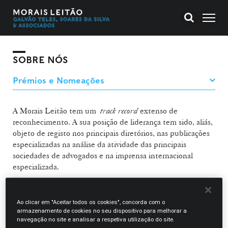
SOBRE NÓS
A Morais Leitão tem um
track record
extenso de
reconhecimento. A sua posição de liderança tem sido, aliás,
objeto de registo nos principais diretórios, nas publicações
especializadas na análise da atividade das principais
sociedades de advogados e na imprensa internacional
especializada.
A Sociedade tem sido selecionada, desde sempre e em
geral, nos respetivos rankings e, por isso, altamente
Ao clicar em "Aceitar todos os cookies", concorda com o
recomendada nas suas diversas áreas de atividade, sendo os
armazenamento de cookies no seu dispositivo para melhorar a
navegação no site e analisar a respetiva utilização do site.
seus advogados individualmente reconhecidos pelo rigor e