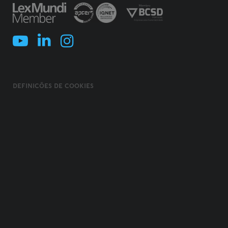
DEFINIÇÕES DE COOKIES
POLÍTICA DE COOKIES
TERMOS E CONDIÇÕES
POLÍTICA DE PRIVACIDADE
POLÍTICA DE SEGURANÇA DA INFORMAÇÃO
USO FRAUDULENTO DE NOME/ MARCA
CÓDIGO DE ÉTICA, INTEGRIDADE E COMPLIANCE
© 2026 MORAIS LEITÃO, GALVÃO TELES, SOARES DA SILVA & ASSOCIADOS -
SOCIEDADE DE ADVOGADOS E CONSULTORES, SP, RL. TODOS OS DIREITOS
RESERVADOS.
CREATED BY
AC BRAND DESIGN
. DEVELOPED BY
SOFTWAY
.