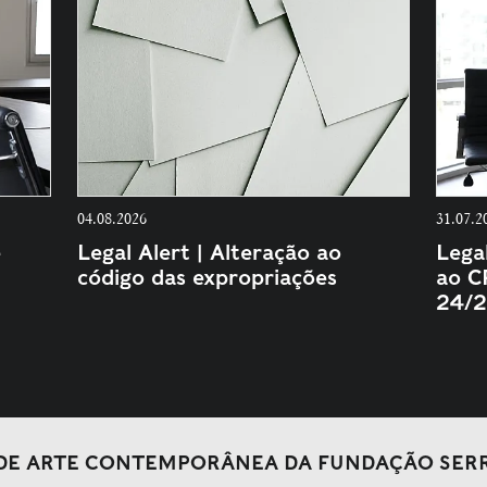
04.08.2026
31.07.2
e
Legal Alert | Alteração ao
Lega
código das expropriações
ao C
24/2
DE ARTE CONTEMPORÂNEA DA FUNDAÇÃO SER