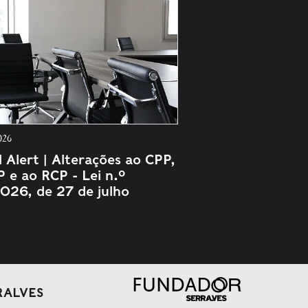
026
l Alert | Alterações ao CPP,
P e ao RCP - Lei n.º
026, de 27 de julho
RALVES