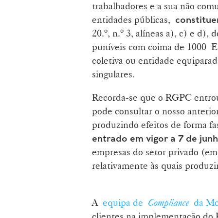
trabalhadores e a sua não comu
entidades públicas,
constitu
20.º, n.º 3, alíneas a), c) e d
puníveis com coima de 1000 E
coletiva ou entidade equipara
singulares.
Recorda-se que o RGPC entrou
pode consultar o nosso anteri
produzindo efeitos de forma f
entrado em vigor a 7 de ju
empresas do setor privado (emp
relativamente às quais produzir
A
equipa de
Compliance
da Mor
clientes na implementação do