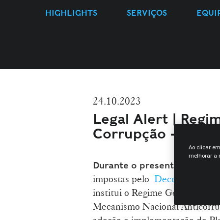
HIGHLIGHTS
SERVIÇOS
EQUI
24.10.2023
Legal Alert | Regi
Corrupção - Relató
Ao clicar e
melhorar a n
Durante o presente mês de 
impostas pelo
Decreto-Lei n.
institui o Regime Geral de Pre
Mecanismo Nacional Anticorrup
adoção e implementação do Pl