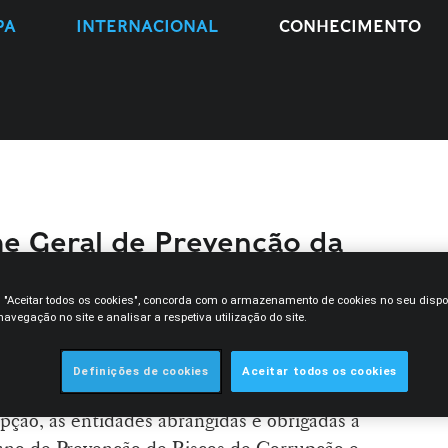
PA
INTERNACIONAL
CONHECIMENTO
me Geral de Prevenção da
rio intercalar de outubro
m "Aceitar todos os cookies", concorda com o armazenamento de cookies no seu dispo
avegação no site e analisar a respetiva utilização do site.
, em conformidade com as regras
outubro
º 109-E/2021
, de 9 de dezembro, que
Definições de cookies
Aceitar todos os cookies
venção da Corrupção (
) e cria o
RGPC
ção, as entidades abrangidas e obrigadas à
ano de Prevenção de Riscos de Corrupção e