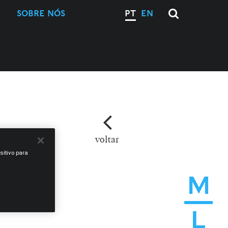
SOBRE NÓS
PT
EN
voltar
sitivo para
M
L