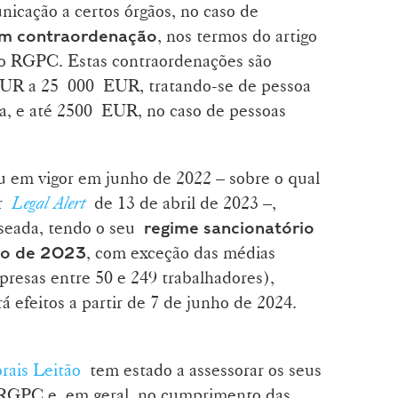
nicação a certos órgãos, no caso de
, nos termos do artigo
em contraordenação
), do RGPC. Estas contraordenações são
UR a 25 000 EUR, tratando-se de pessoa
da, e até 2500 EUR, no caso de pessoas
 em vigor em junho de 2022 – sobre o qual
or
Legal Alert
de 13 de abril de 2023 –,
aseada, tendo o seu
regime sancionatório
, com exceção das médias
nho de 2023
resas entre 50 e 249 trabalhadores),
á efeitos a partir de 7 de junho de 2024.
ais Leitão
tem estado a assessorar os seus
 RGPC e, em geral, no cumprimento das