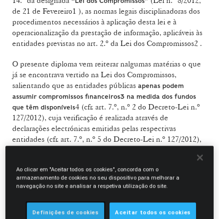
14.º da designada
(Lei n.º 8/2012,
“Lei dos Compromissos”
de 21 de Fevereiro1 ), as normas legais disciplinadoras dos
procedimentos necessários à aplicação desta lei e à
operacionalização da prestação de informação, aplicáveis às
entidades previstas no art. 2.º da Lei dos Compromissos2 .
O presente diploma vem reiterar nalgumas matérias o que
já se encontrava vertido na Lei dos Compromissos,
salientando que as entidades públicas
apenas podem
assumir compromissos financeiros3 na medida dos fundos
4 (cfr. art. 7.º, n.º 2 do Decreto-Lei n.º
que têm disponíveis
127/2012), cuja verificação é realizada através de
declarações electrónicas emitidas pelas respectivas
entidades (cfr. art. 7.º, n.º 5 do Decreto-Lei n.º 127/2012),
e desde que tenham sido preenchidos os seguintes
requisitos, sob pena destes compromissos virem a ser
Ao clicar em "Aceitar todos os cookies", concorda com o
considerados nulos:
armazenamento de cookies no seu dispositivo para melhorar a
navegação no site e analisar a respetiva utilização do site.
(i) Verificação da conformidade legal e da regularidade
financeira das despesas, nos termos da lei;
Definições de cookies
Aceitar todos os cookies