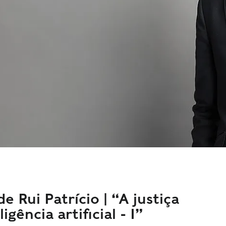
e Rui Patrício | “A justiça
igência artificial - I”