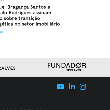
el Bragança Santos e
alo Rodrigues assinam
go sobre transição
ética no setor imobiliário
AIS
RALVES