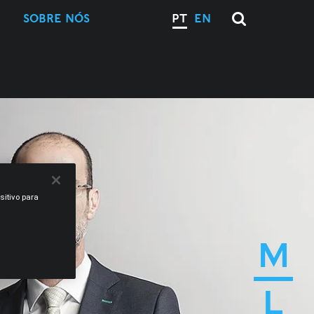
SOBRE NÓS
PT
EN
sitivo para
M
L