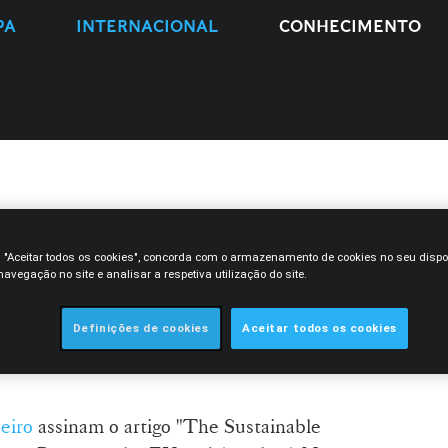
PA
INTERNACIONAL
CONHECIMENTO
 Joana Granadeiro assinam
m "Aceitar todos os cookies", concorda com o armazenamento de cookies no seu dispo
tainable Investment
avegação no site e analisar a respetiva utilização do site.
ement Between the EU and
el for Investment
Definições de cookies
Aceitar todos os cookies
eiro
assinam o artigo "The Sustainable