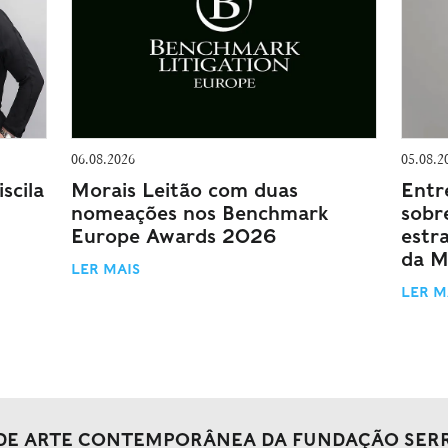
06.08.2026
05.08.2
scila
Morais Leitão com duas
Entr
nomeações nos Benchmark
sobr
Europe Awards 2026
estr
da M
LER MAIS
LER M
DE ARTE CONTEMPORÂNEA DA FUNDAÇÃO SER