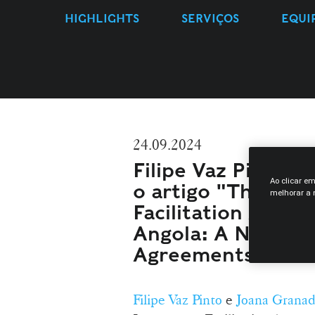
HIGHLIGHTS
SERVIÇOS
EQUI
24.09.2024
Filipe Vaz Pinto e
Ao clicar e
o artigo "The Sus
melhorar a n
Facilitation Agre
Angola: A New Mod
Agreements?"
Filipe Vaz Pinto
e
Joana Granad