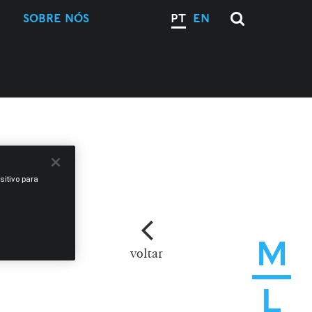
SOBRE NÓS
PT
EN
sitivo para
M
voltar
L