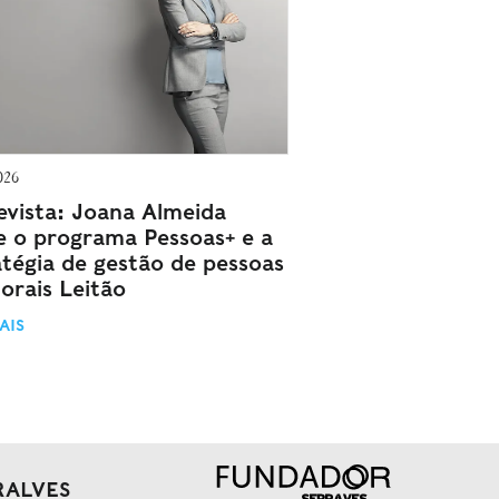
026
evista: Joana Almeida
e o programa Pessoas+ e a
atégia de gestão de pessoas
orais Leitão
AIS
RALVES