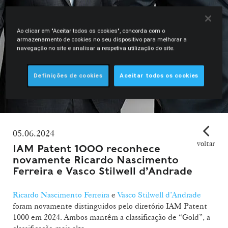
Ao clicar em "Aceitar todos os cookies", concorda com o
armazenamento de cookies no seu dispositivo para melhorar a
navegação no site e analisar a respetiva utilização do site.
Definições de cookies
Aceitar todos os cookies
05.06.2024
voltar
IAM Patent 1000 reconhece
novamente Ricardo Nascimento
Ferreira e Vasco Stilwell d’Andrade
Ricardo Nascimento Ferreira
e
Vasco Stilwell d’Andrade
foram novamente distinguidos pelo diretório IAM Patent
1000 em 2024. Ambos mantêm a classificação de “Gold”, a